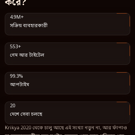
করে?
4.9M+
সক্রিয় ব্যবহারকারী
553+
গেম আর টাইটেল
99.3%
আপটাইম
20
দেশে সেবা চলছে
Krikya 2020 থেকে চালু আছে এই সংখ্যা নতুন না, আর ফাঁপাও