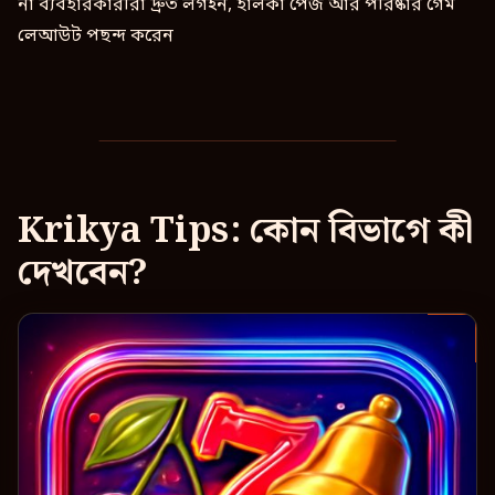
না ব্যবহারকারীরা দ্রুত লগইন, হালকা পেজ আর পরিষ্কার গেম
লেআউট পছন্দ করেন
Krikya Tips: কোন বিভাগে কী
দেখবেন?