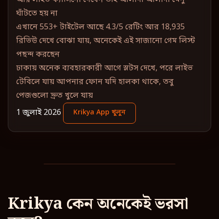
আর লাইভ ক্যাসিনো দেখেন তাই আলাদা আলাদা মেনু
ঘাঁটতে হয় না
এখানে 553+ টাইটেল আছে 4.3/5 রেটিং আর 18,935
রিভিউ দেখে বোঝা যায়, অনেকেই এই সাজানো গেম লিস্ট
পছন্দ করছেন
ঢাকায় অনেক ব্যবহারকারী আগে স্লটস দেখে, পরে লাইভ
টেবিলে যায় আপনার ফোন যদি হালকা থাকে, তবু
পেজগুলো দ্রুত খুলে যায়
1 জুলাই 2026
Krikya App খুলুন
Krikya কেন অনেকেই ভরসা