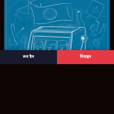
লগ ইন
নিবন্ধন
বাংলাদেশে bKash, Nagad আর
Rocket