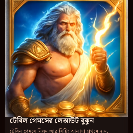
টেবিল গেমসের লেআউট বুঝুন
টেবিল গেমসে নিয়ম আর সিটিং আলাদা প্রথমে নাম,