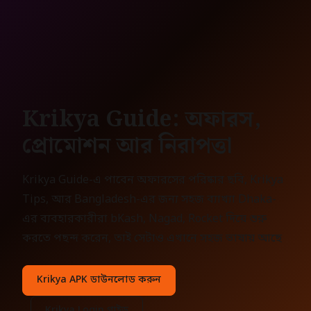
Krikya Guide: অফারস,
প্রোমোশন আর নিরাপত্তা
Krikya Guide-এ পাবেন অফারসের পরিষ্কার ছবি, Krikya
Tips, আর Bangladesh-এর জন্য সহজ ব্যাখ্যা Dhaka-
এর ব্যবহারকারীরা bKash, Nagad, Rocket দিয়ে শুরু
করতে পছন্দ করেন, তাই সেটাও এখানে সহজ ভাষায় আছে
Krikya APK ডাউনলোড করুন
Krikya Login গাইড