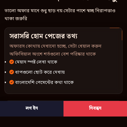
ভালো অফার মানে শুধু ছাড় নয় সেটার পাশে স্বচ্ছ নিরাপত্তাও
থাকা জরুরি
সরাসরি হোম পেজের তথ্য
অফারস কোথায় দেখানো হচ্ছে, সেটা খেয়াল করুন
অফিসিয়াল অংশে শর্তগুলো বেশ পরিষ্কার থাকে
মেয়াদ স্পষ্ট লেখা থাকে
ধাপগুলো ছোট করে দেখায়
বাংলাদেশি পেমেন্টের কথা থাকে
লোকাল পেমেন্টের সুবিধা
লগ ইন
নিবন্ধন
bKash, Nagad আর Rocket ব্যবহার করলে অনেকের