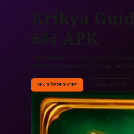
Krikya Guide:
আর APK
Krikya Guide এই সপ্তাহে নতুন ব্যবহারকারীদের জন
দিল নিবন্ধন, স্বাগত বোনাস, Krikya Login আর bKas
APK ডাউনলোড করুন
Krikya App দেখুন