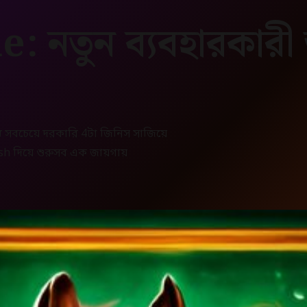
 নতুন ব্যবহারকারী 
্য সবচেয়ে দরকারি 4টা জিনিস সাজিয়ে
h দিয়ে শুরুসব এক জায়গায়